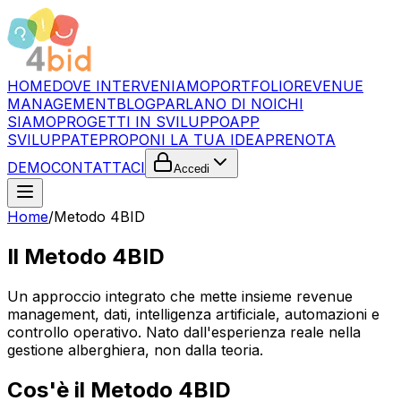
HOME
DOVE INTERVENIAMO
PORTFOLIO
REVENUE
MANAGEMENT
BLOG
PARLANO DI NOI
CHI
SIAMO
PROGETTI IN SVILUPPO
APP
SVILUPPATE
PROPONI LA TUA IDEA
PRENOTA
DEMO
CONTATTACI
Accedi
Home
/
Metodo 4BID
Il Metodo 4BID
Un approccio integrato che mette insieme revenue
management, dati, intelligenza artificiale, automazioni e
controllo operativo. Nato dall'esperienza reale nella
gestione alberghiera, non dalla teoria.
Cos'è il Metodo 4BID