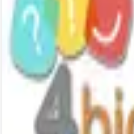
4
Holding
4BID SRL
Edizione Speciale
2026
La suite