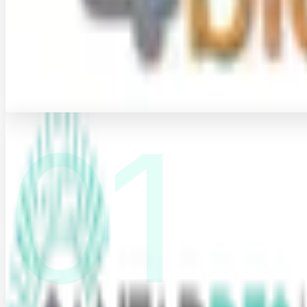
completa
per il turismo.
01
Cinque prodotti pensati, sviluppati e gestiti da chi il settore
giorno. Una sola visione: piu' ricavi, piu' controllo, meno f
In questo numero
01
Santaddeo
The Human Revenue Manager
Online
02