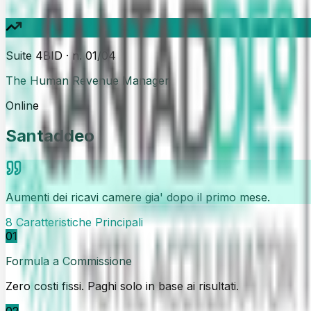
HotelProfit AI
Suite 4BID · n.
01
/
04
Controllo di Gestione Intelligente
The Human Revenue Manager
Online
03
Online
Santaddeo
Manubot
The Smart Maintenance Assistant
Online
Aumenti dei ricavi camere gia' dopo il primo mese.
04
8 Caratteristiche Principali
01
Hotel Accelerator
Formula a Commissione
Il Software Gestionale Completo
Zero costi fissi. Paghi solo in base ai risultati.
Online